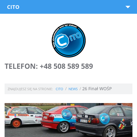
CITO
O nas
Oferta
Dochodzenie odszkodowań
Wypożyczalnia samochodów
TELEFON: +48 508 589 589
News
26 Finał WOŚP
Porady
ZNAJDUJESZ SIĘ NA STRONIE:
CITO
NEWS
Współpraca
Kontakt