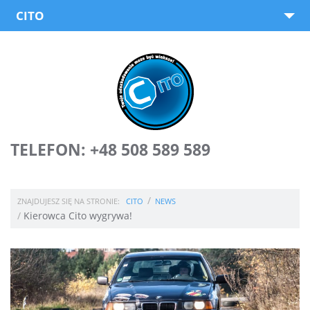
CITO
O nas
Oferta
Dochodzenie odszkodowań
Wypożyczalnia samochodów
TELEFON: +48 508 589 589
News
Porady
ZNAJDUJESZ SIĘ NA STRONIE:
CITO
NEWS
Kierowca Cito wygrywa!
Współpraca
Kontakt