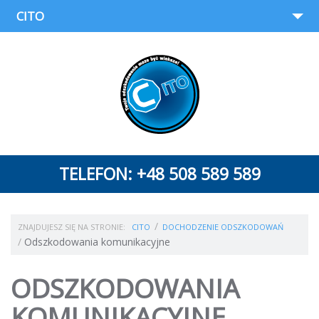
CITO
O nas
Oferta
Dochodzenie odszkodowań
Wypożyczalnia samochodów
TELEFON: +48 508 589 589
News
Porady
ZNAJDUJESZ SIĘ NA STRONIE:
CITO
DOCHODZENIE ODSZKODOWAŃ
Współpraca
Odszkodowania komunikacyjne
Kontakt
ODSZKODOWANIA
KOMUNIKACYJNE